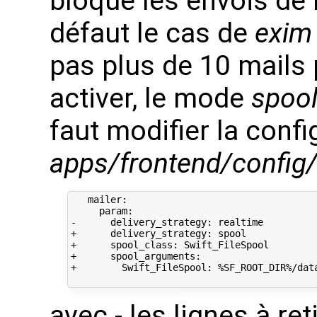
bloque les envois de 
défaut le cas de
exim
pas plus de 10 mails 
activer, le mode
spoo
faut modifier la confi
apps/frontend/config/
   mailer:

     param:

-      delivery_strategy: realtime

+      delivery_strategy: spool

+      spool_class: Swift_FileSpool

+      spool_arguments:

+        Swift_FileSpool: %SF_ROOT_DIR%/data
avec - les lignes à ret