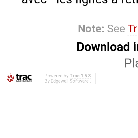
Note:
See
Tr
Download i
Pl
Powered by
Trac 1.5.3
By
Edgewall Software
.